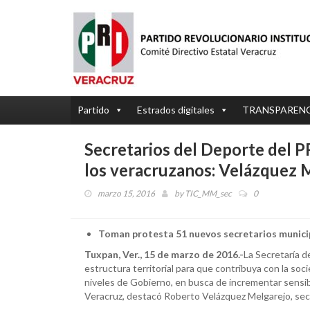
Partido
Estrados digitales
TRANSPAREN
Secretarios del Deporte del P
los veracruzanos: Velázquez 
marzo 15, 2016
by
TIC_MM_sec
0
Toman protesta 51 nuevos secretarios municip
Tuxpan, Ver., 15 de marzo de 2016.-
La Secretaría d
estructura territorial para que contribuya con la soci
niveles de Gobierno, en busca de incrementar sensibl
Veracruz, destacó Roberto Velázquez Melgarejo, secr