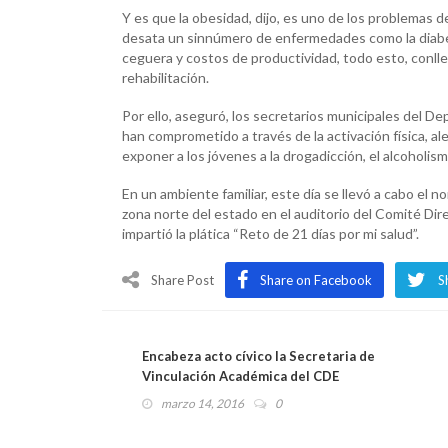
Y es que la obesidad, dijo, es uno de los problemas 
desata un sinnúmero de enfermedades como la diabe
ceguera y costos de productividad, todo esto, conlle
rehabilitación.
Por ello, aseguró, los secretarios municipales del De
han comprometido a través de la activación física, al
exponer a los jóvenes a la drogadicción, el alcoholism
En un ambiente familiar, este día se llevó a cabo el
zona norte del estado en el auditorio del Comité Di
impartió la plática “Reto de 21 días por mi salud”.
Share Post
Share on Facebook
S
Encabeza acto cívico la Secretaria de
Vinculación Académica del CDE
marzo 14, 2016
0