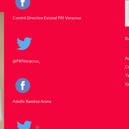
Comité Directivo Estatal PRI Veracruz
D
Av
@PRIVeracruz_
Co
Te
Xa
Adolfo Ramirez Arana
@