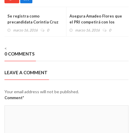
Se registra como
Asegura Amadeo Flores que
precandidata Corintia Cruz
el PRI competirá con los
Oregón
mejores candidatos
marzo 16, 2016
0
marzo 16, 2016
0
<
0 COMMENTS
LEAVE A COMMENT
Your email address will not be published.
Comment*