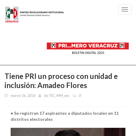
Toggl
navig
Tiene PRI un proceso con unidad e
inclusión: Amadeo Flores
marzo 16, 2016
by
TIC_MM_sec
0
• Se registran 17 aspirantes a diputados locales en 11
distritos electorales