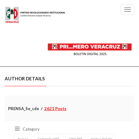
Toggl
navig
AUTHOR DETAILS
PRENSA_Se_cde
2621 Posts
Category
Avisos
Campaña HYL
CEN PRI
Notas del día