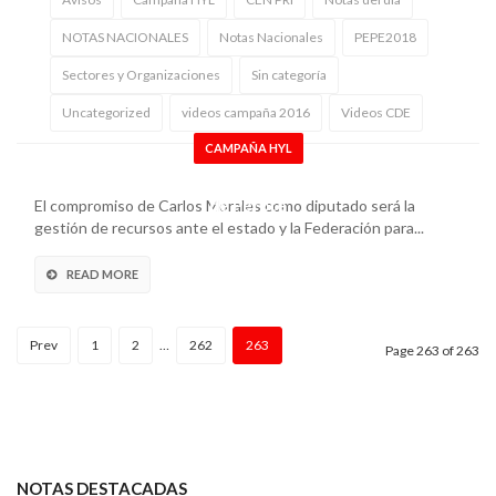
NOTAS NACIONALES
Notas Nacionales
PEPE2018
Sectores y Organizaciones
Sin categoría
Uncategorized
videos campaña 2016
Videos CDE
CAMPAÑA HYL
Arranca campaña Carlos Morales en el Distrito
de Perote
El compromiso de Carlos Morales como diputado será la
gestión de recursos ante el estado y la Federación para...
READ MORE
Prev
1
2
…
262
263
Page 263 of 263
NOTAS DESTACADAS