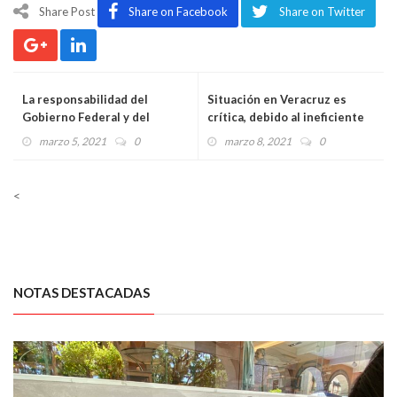
Share Post
Share on Facebook
Share on Twitter
La responsabilidad del
Situación en Veracruz es
Gobierno Federal y del
crítica, debido al ineficiente
Gobierno de Veracruz, es
Gobierno del Estado: Va Por
marzo 5, 2021
0
marzo 8, 2021
0
cuidar a toda la ciudadanía,
México
no solo a quienes están en la
actividad política: Marlon
<
Ramírez
NOTAS DESTACADAS