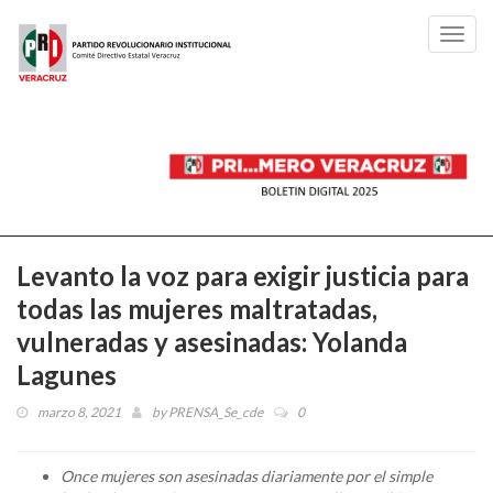
Toggl
navig
Levanto la voz para exigir justicia para
todas las mujeres maltratadas,
vulneradas y asesinadas: Yolanda
Lagunes
marzo 8, 2021
by
PRENSA_Se_cde
0
Once mujeres son asesinadas diariamente por el simple