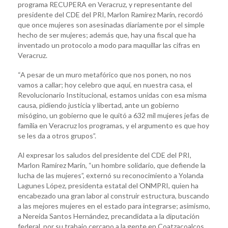
programa RECUPERA en Veracruz, y representante del
presidente del CDE del PRI, Marlon Ramírez Marín, recordó
que once mujeres son asesinadas diariamente por el simple
hecho de ser mujeres; además que, hay una fiscal que ha
inventado un protocolo a modo para maquillar las cifras en
Veracruz.
“A pesar de un muro metafórico que nos ponen, no nos
vamos a callar; hoy celebro que aquí, en nuestra casa, el
Revolucionario Institucional, estamos unidas con esa misma
causa, pidiendo justicia y libertad, ante un gobierno
misógino, un gobierno que le quitó a 632 mil mujeres jefas de
familia en Veracruz los programas, y el argumento es que hoy
se les da a otros grupos”.
Al expresar los saludos del presidente del CDE del PRI,
Marlon Ramírez Marín, “un hombre solidario, que defiende la
lucha de las mujeres”, externó su reconocimiento a Yolanda
Lagunes López, presidenta estatal del ONMPRI, quien ha
encabezado una gran labor al construir estructura, buscando
a las mejores mujeres en el estado para integrarse; asimismo,
a Nereida Santos Hernández, precandidata a la diputación
federal, por su trabajo cercano a la gente en Coatzacoalcos.